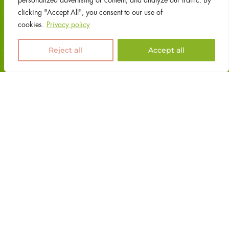
personalized advertising or content, and analyze our traffic. By
clicking "Accept All", you consent to our use of
cookies.
Privacy policy
Reject all
Accept all
éférences en matière de consentement
ous aider à naviguer efficacement et à exécuter certaines fonctionnalités. 
les cookies sous chaque catégorie de consentement ci-dessous.
Home
comme « nécessaires » sont stockés sur votre navigateur car ils sont essenti
Itineraries
.
Afficher plus
Agenda
The winegrowers